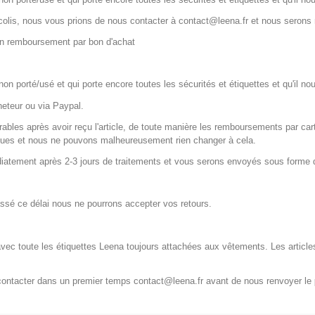
e colis, nous vous prions de nous contacter à contact@leena.fr et nous serons 
un remboursement par bon d'achat
 porté/usé et qui porte encore toutes les sécurités et étiquettes et qu'il nou
heteur ou via Paypal.
ables après avoir reçu l'article, de toute manière les remboursements par car
nques et nous ne pouvons malheureusement rien changer à cela.
édiatement après 2-3 jours de traitements et vous serons envoyés sous forme 
assé ce délai nous ne pourrons accepter vos retours.
 avec toute les étiquettes Leena toujours attachées aux vêtements. Les articl
 contacter dans un premier temps contact@leena.fr avant de nous renvoyer le