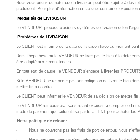
Nous vous prions de noter que la livraison peut être sujette à des
produisent. Pour plus d'information en ce quoi concerne l'expédition 
Modalités de LIVRAISON
Le VENDEUR, propose plusieurs systèmes de livraison selon l'urge
Problèmes de LIVRAISON
Le CLIENT est informé de la date de livraison fixée au moment où il
Dans l’hypothèse où le VENDEUR ne livre pas le bien à la date con
être adapté aux circonstances.
En tout état de cause, le VENDEUR s’engage à livrer les PRODUITS d
Si le VENDEUR ne respecte pas son obligation de livrer le bien dans l
mettre fin au contrat.
Le CLIENT peut informer le VENDEUR de sa décision de mettre fin a
Le VENDEUR remboursera, sans retard excessif à compter de la récep
mode de paiement que celui utilisé par le CLIENT pour acheter le
Notre politique de retour :
•
Nous ne couvrons pas les frais de port de retour. Nous n’eff
•
Nous sommes heureux d'accepter comme retour, tout article non