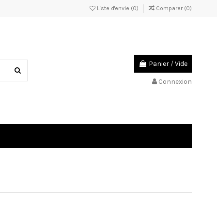
Liste d'envie (
0
)
Comparer (
0
)
Panier
/
Vide
Connexion