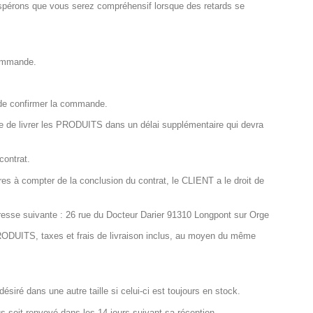
 espérons que vous serez compréhensif lorsque des retards se
commande.
t de confirmer la commande.
e de livrer les PRODUITS dans un délai supplémentaire qui devra
contrat.
res à compter de la conclusion du contrat, le CLIENT a le droit de
esse suivante : 26 rue du Docteur Darier 91310 Longpont sur Orge
PRODUITS, taxes et frais de livraison inclus, au moyen du même
iré dans une autre taille si celui-ci est toujours en stock.
s soit renvoyé dans les 14 jours suivant sa réception.