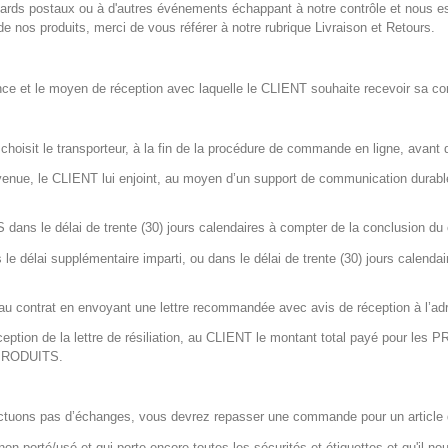
 retards postaux ou à d'autres événements échappant à notre contrôle et nous
de nos produits, merci de vous référer à notre rubrique Livraison et Retours.
nce et le moyen de réception avec laquelle le CLIENT souhaite recevoir sa 
 choisit le transporteur, à la fin de la procédure de commande en ligne, avan
venue, le CLIENT lui enjoint, au moyen d’un support de communication durabl
ans le délai de trente (30) jours calendaires à compter de la conclusion du 
e délai supplémentaire imparti, ou dans le délai de trente (30) jours calendai
u contrat en envoyant une lettre recommandée avec avis de réception à l’adr
tion de la lettre de résiliation, au CLIENT le montant total payé pour les 
s PRODUITS.
ectuons pas d’échanges, vous devrez repasser une commande pour un article dés
 porté/usé et qui porte encore toutes les sécurités et étiquettes et qu'il nou